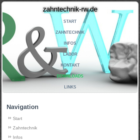
zahntechnik-rw.de
START
ZAHNTECHNIK
INFOS
LABOR
KONTAKT
DOWNLOADS
LINKS
Navigation
Start
Zahntechnik
Infos